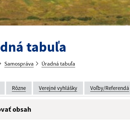
dná tabuľa
Samospráva
Úradná tabuľa
Rôzne
Verejné vyhlášky
Voľby/Referendá
ovať obsah
:
Popis: