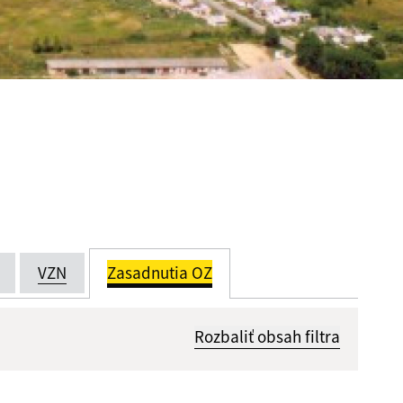
VZN
Zasadnutia OZ
Rozbaliť obsah filtra
Dátum zverejnenia od: