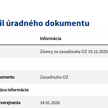
zverejnenia do:
il úradného dokumentu
ovať
Informácia
Závery zo zasadnutia OZ 19.12.2025
kumentu
Zasadnutia OZ
úce informácie
verejnenia
24.01.2026