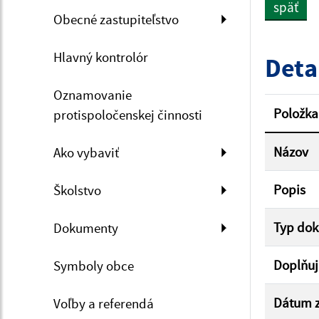
späť
Obecné zastupiteľstvo
Dátum 
Hlavný kontrolór
Deta
Oznamovanie
Filtr
Položka
protispoločenskej činnosti
Názov
Ako vybaviť
Popis
Školstvo
Typ do
Dokumenty
Doplňuj
Symboly obce
Dátum z
Voľby a referendá