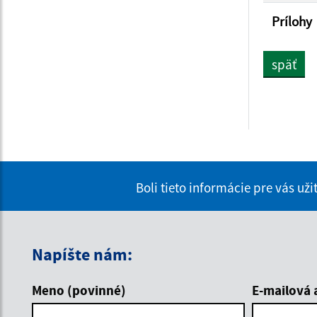
Prílohy
späť
Boli tieto informácie pre vás už
Napíšte nám:
Meno (povinné)
E-mailová 