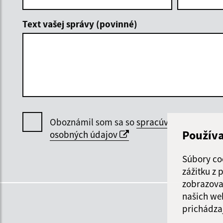
Text vašej správy (povinné)
Oboznámil som sa so
spracúvaním
Použív
osobných údajov
Súbory co
zážitku z
zobrazova
našich we
prichádza