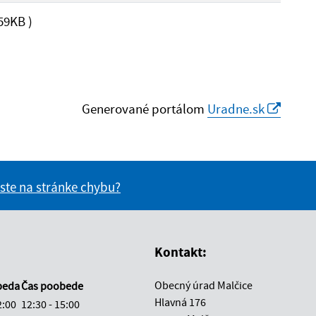
59KB )
Generované portálom
Uradne.sk
 ste na stránke chybu?
vás užitočné?
e pre vás užitočné?
Kontakt:
Obecný úrad Malčice
beda
Čas poobede
Hlavná 176
2:00
12:30 - 15:00