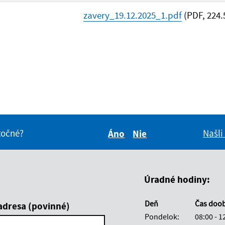
zavery_19.12.2025_1.pdf
(PDF, 224.
itočné?
Našli
Áno
Nie
Boli tieto informácie pre 
Boli tieto informáci
Úradné hodiny:
Deň
Čas doo
adresa (povinné)
Pondelok:
08:00 - 1