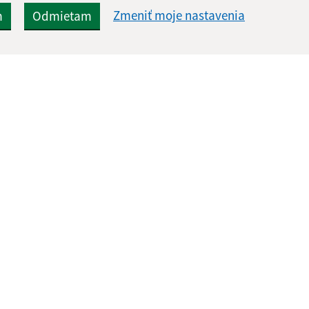
Zmeniť moje nastavenia
m
Odmietam
Rýchle odkazy:
Aktualiz
nku
Projekty obce
06.08.2026 
História
RSS
Fotogaléria
Školstvo