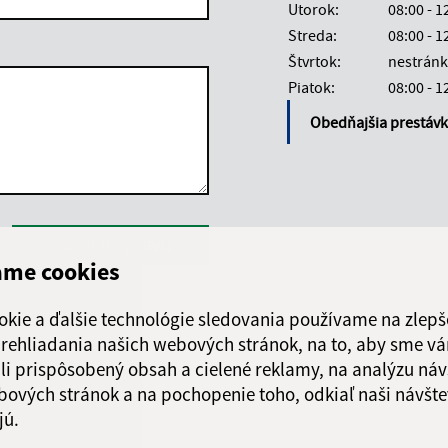
Utorok:
08:00 - 1
Streda:
08:00 - 1
Štvrtok:
nestránk
Piatok:
08:00 - 1
Obedňajšia prestáv
Google reCaptcha Response
Odoslať správu
ame cookies
okie a ďalšie technológie sledovania používame na zlepš
 prehliadania našich webových stránok, na to, aby sme v
li prispôsobený obsah a cielené reklamy, na analýzu náv
bových stránok a na pochopenie toho, odkiaľ naši návšte
jú.