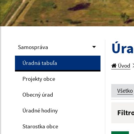
Úra
Samospráva
Úradná tabuľa
Úvod
Projekty obce
Všetko
Obecný úrad
Úradné hodiny
Filtr
Názov
Starostka obce