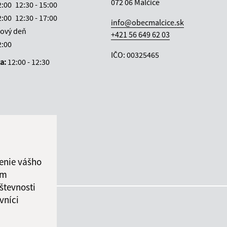
072 06 Malčice
2:00
12:30 - 15:00
2:00
12:30 - 17:00
info@obecmalcice.sk
ový deň
+421 56 649 62 03
2:00
IČO: 00325465
ka:
12:00 - 12:30
enie vášho
ám
števnosti
vníci