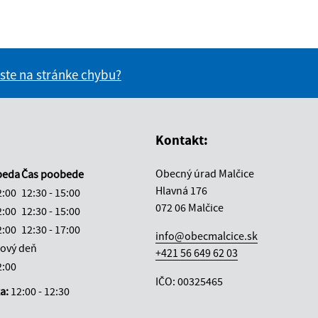
 ste na stránke chybu?
vás užitočné?
e pre vás užitočné?
Kontakt:
Obecný úrad Malčice
beda
Čas poobede
Hlavná 176
2:00
12:30 - 15:00
072 06 Malčice
2:00
12:30 - 15:00
2:00
12:30 - 17:00
info@obecmalcice.sk
ový deň
+421 56 649 62 03
2:00
IČO: 00325465
ka:
12:00 - 12:30