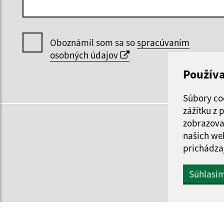
Oboznámil som sa so
spracúvaním
osobných údajov
Použív
Súbory co
zážitku z
zobrazova
našich we
prichádza
Súhlasí