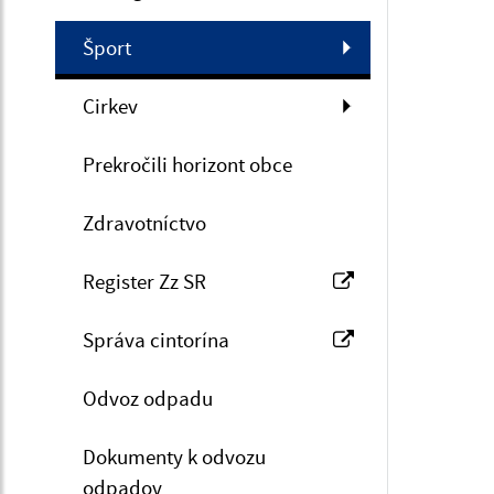
Šport
Cirkev
Prekročili horizont obce
Zdravotníctvo
Register Zz SR
Správa cintorína
Odvoz odpadu
Dokumenty k odvozu
odpadov