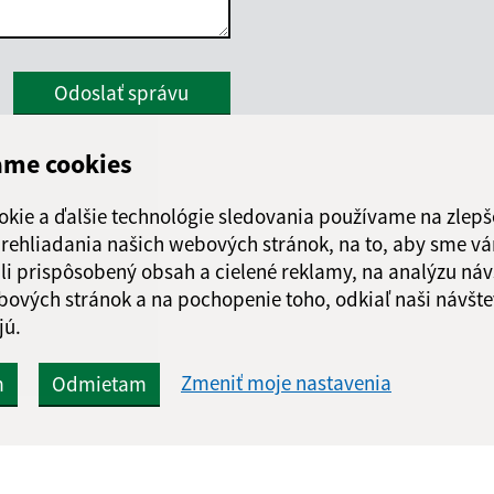
Google reCaptcha Response
Odoslať správu
ame cookies
okie a ďalšie technológie sledovania používame na zlepš
 prehliadania našich webových stránok, na to, aby sme v
li prispôsobený obsah a cielené reklamy, na analýzu náv
bových stránok a na pochopenie toho, odkiaľ naši návšte
jú.
Zmeniť moje nastavenia
m
Odmietam