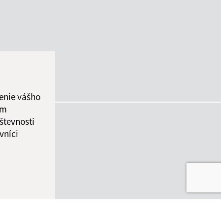
enie vášho
ám
števnosti
vníci