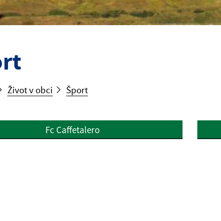
rt
Život v obci
Šport
Fc Caffetalero