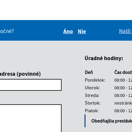
itočné?
Našli
Áno
Nie
Boli tieto informácie pre 
Boli tieto informáci
Úradné hodiny:
Deň
Čas doo
adresa (povinné)
Pondelok:
08:00 - 1
Utorok:
08:00 - 1
Streda:
08:00 - 1
Štvrtok:
nestránk
Piatok:
08:00 - 1
Obedňajšia prestáv