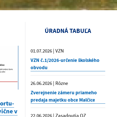
ÚRADNÁ TABUĽA
01.07.2026 | VZN
VZN č.1/2026-určenie školského
obvodu
26.06.2026 | Rôzne
Zverejnenie zámeru priameho
predaja majetku obce Malčice
ortu-
vične v
22.06.2026 | Zasadnutia OZ