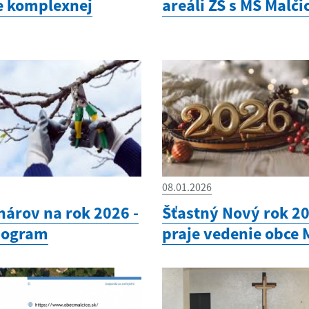
e komplexnej
areáli ZŠ s MŠ Malči
08.01.2026
nárov na rok 2026 -
Šťastný Nový rok 2
ogram
praje vedenie obce 