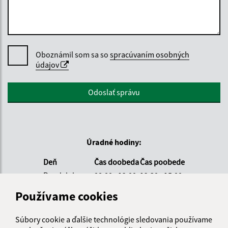
Oboznámil som sa so
spracúvaním osobných
údajov
Google reCaptcha Response
Odoslať správu
Úradné hodiny:
Deň
Čas doobeda
Čas poobede
Pondelok:
08:00 - 12:00
12:30 - 15:00
Utorok:
08:00 - 12:00
12:30 - 15:00
Používame cookies
Streda:
08:00 - 12:00
12:30 - 17:00
Štvrtok:
nestránkový deň
Súbory cookie a ďalšie technológie sledovania používame
Piatok:
08:00 - 12:00