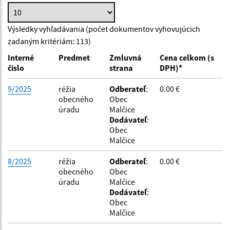
Hľadať v:
Výsledky vyhľadávania (počet dokumentov vyhovujúcich
zadaným kritériám: 113)
Typ dátumu:
Interné
Predmet
Zmluvná
Cena celkom (s
číslo
strana
DPH)*
Dátum od:
9/2025
réžia
Odberateľ
:
0.00 €
obecného
Obec
úradu
Malčice
Dátum do:
Dodávateľ
:
Obec
Malčice
Suma od:
8/2025
réžia
Odberateľ
:
0.00 €
obecného
Obec
úradu
Malčice
Suma do:
Dodávateľ
:
Obec
Malčice