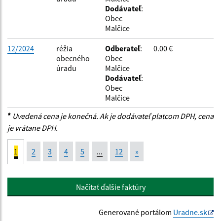
Dodávateľ
:
Obec
Malčice
12/2024
réžia
Odberateľ
:
0.00 €
obecného
Obec
úradu
Malčice
Dodávateľ
:
Obec
Malčice
*
Uvedená cena je konečná. Ak je dodávateľ platcom DPH, cena
je vrátane DPH.
1
2
3
4
5
...
12
»
Načítať ďalšie faktúry
Generované portálom
Uradne.sk