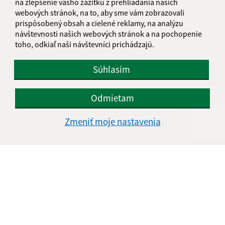
na zlepšenie vášho zážitku z prehliadania našich
webových stránok, na to, aby sme vám zobrazovali
Obedňajšia prestávka:
12:00 - 12:30
prispôsobený obsah a cielené reklamy, na analýzu
návštevnosti našich webových stránok a na pochopenie
toho, odkiaľ naši návštevníci prichádzajú.
Kontakt:
Súhlasím
Obecný úrad Malčice
Hlavná 176
072 06 Malčice
Odmietam
info@obecmalcice.sk
Zmeniť moje nastavenia
+421 56 649 62 03
IČO: 00325465