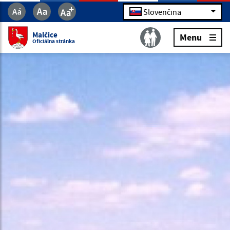
Slovenčina
Malčice
Menu
Oficiálna stránka