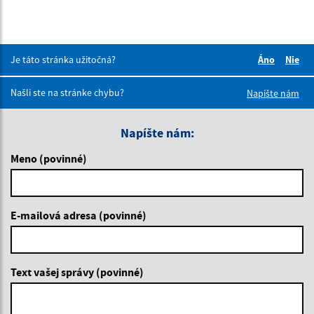
Je táto stránka užitočná?
Áno
Nie
Boli tieto 
Boli 
Našli ste na stránke chybu?
Napíšte nám
Napíšte nám:
Meno (povinné)
E-mailová adresa (povinné)
Text vašej správy (povinné)