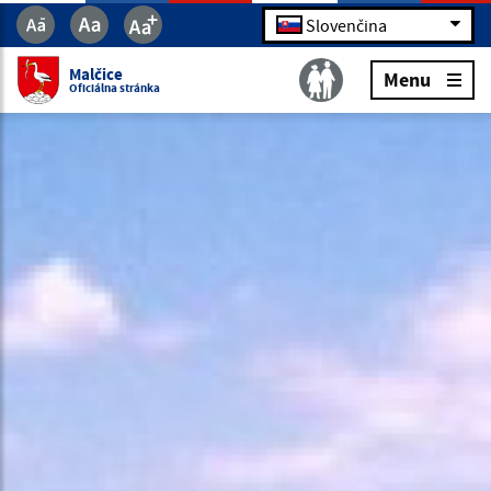
Slovenčina
Malčice
Menu
Oficiálna stránka