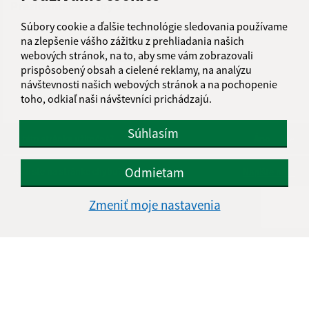
Prezidentské volby 2024
Súbory cookie a ďalšie technológie sledovania používame
na zlepšenie vášho zážitku z prehliadania našich
1
2
>
webových stránok, na to, aby sme vám zobrazovali
prispôsobený obsah a cielené reklamy, na analýzu
návštevnosti našich webových stránok a na pochopenie
toho, odkiaľ naši návštevníci prichádzajú.
Súhlasím
Je táto stránka užitočná?
Áno
Nie
Boli tieto 
Boli 
Odmietam
Našli ste na stránke chybu?
Napíšte nám
Zmeniť moje nastavenia
Napíšte nám:
Meno (povinné)
E-mailová adresa (povinné)